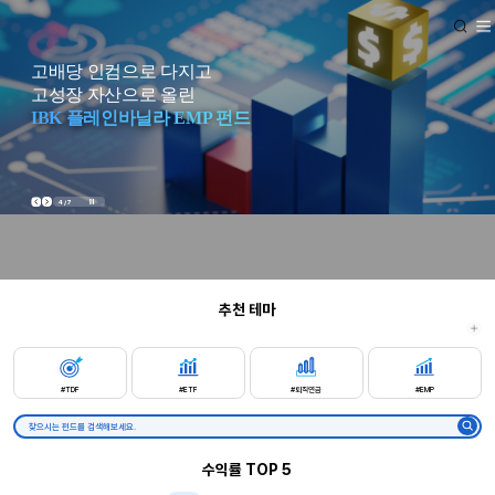
본문바로가기
고배당 인컴으로 다지고
고성장 자산으로 올린
IBK 플레인바닐라 EMP 펀드
4
/
7
추천 테마
#TDF
#ETF
#퇴직연금
#EMP
찾으시는 펀드를 검색해보세요.
수익률 TOP 5