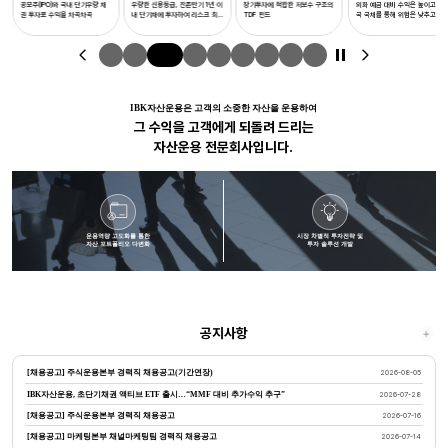
공모주(IPO)와 국내 단기우량 채
우량한 신용등급, 잔존만기 1년 이
장기투자에 적합한 저보수 구조의
외화 예금 대비 수익은 높이고 미
탁 1호[채권혼합]
자신탁[혼합-재간접
1호(USD)
권 투자로 수익을 차곡차곡
내 단기채에 투자하여 리스크 최
TDF 펀드
국 국채를 통해 위험은 낮추고
형]
소화
IBK자산운용은 고객의 소중한 자산을 운용하여
그 수익을 고객에게 되돌려 드리는
자산운용 전문회사입니다.
운용역량 고도화를 통한
시장 차별적 투자전략 및
자산 포트폴리오 다변화
투자 솔루션 개발
공지사항
[채용공고] 주식운용본부 경력직 채용공고(기간연장)
2026-08-05
IBK자산운용, 초단기채권 액티브 ETF 출시…“MMF 대비 추가수익 추구”
2026-07-28
[채용공고] 주식운용본부 경력직 채용공고
2026-07-16
[채용공고] 마케팅본부 채널마케팅팀 경력직 채용공고
2026-07-14