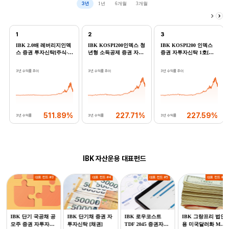
3년
1년
6개월
3개월
1
2
3
IBK 2.0배 레버리지인덱
IBK KOSPI200인덱스 청
IBK KOSPI200 인덱스
스 증권 투자신탁[주식-파
년형 소득공제 증권 자투
증권 자투자신탁 1호[주
생형] 수수료미징구-온라
자신탁[주식] 수수료미징
식] 수수료미징구-온라인
인(C-e)
구-온라인(Ce)
(Ce)
3년 수익률 추이
3년 수익률 추이
3년 수익률 추이
511.89%
227.71%
227.59%
3년 수익률
3년 수익률
3년 수익률
IBK 자산운용 대표펀드
대표 펀드 #3
대표 펀드 #4
대표 펀드 #5
대표 펀드 #6
IBK 단기 국공채 공
IBK 단기채 증권 자
IBK 로우코스트
IBK 그랑프리 법인
모주 증권 자투자신
투자신탁 [채권]
TDF 2045 증권자투
용 미국달러화 MMF