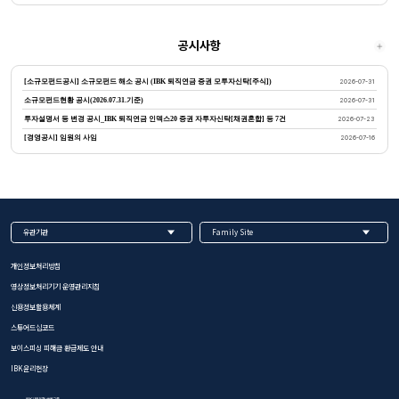
공시사항
[소규모펀드공시] 소규모펀드 해소 공시 (IBK 퇴직연금 증권 모투자신탁[주식])
2026-07-31
소규모펀드현황 공시(2026.07.31.기준)
2026-07-31
투자설명서 등 변경 공시_IBK 퇴직연금 인덱스20 증권 자투자신탁[채권혼합] 등 7건
2026-07-23
[경영공시] 임원의 사임
2026-07-16
유관기관
Family Site
개인정보처리방침
영상정보처리기기 운영관리지침
신용정보활용체계
스튜어드십코드
보이스피싱 피해금 환급제도 안내
IBK윤리헌장